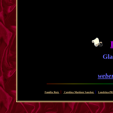
Gla
webe
|
|
Família Ruiz
Carolina Martínez Sanchez
Londrina-P