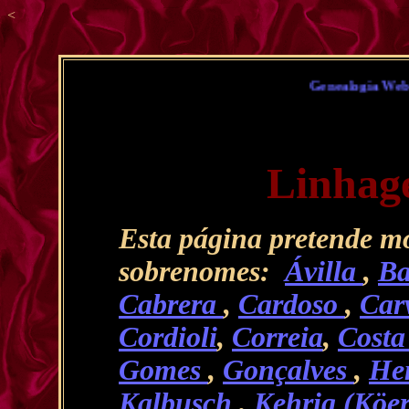
<
Genealogia Weber Ruiz - 
Linhag
Esta página pretende mo
sobrenomes:
Ávilla
,
Ba
Cabrera
,
Cardoso
,
Car
Cordioli
,
Correia
,
Cost
Gomes
,
Gonçalves
,
He
Kalbusch
,
Kehrig (Köe