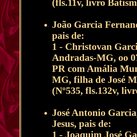
(fls.11v, livro Batis
João Garcia Fernan
pais de:
1 - Christovan Garc
Andradas-MG, oo 07
PR com Amália Munh
MG, filha de José 
(Nº535, fls.132v, li
José Antonio Garcia
Jesus, pais de:
1 - Joaquim José Ga