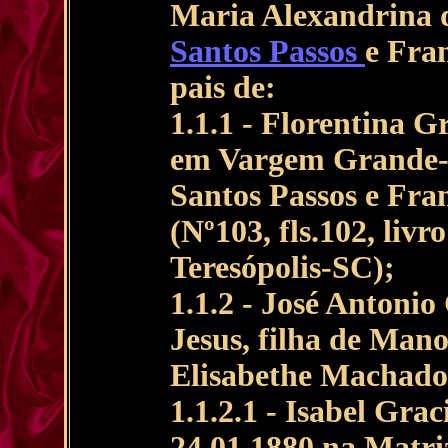
Maria Alexandrina d
Santos Passos
e Fra
pais de:
1.1.1 - Florentina G
em Vargem Grande-S
Santos Passos e Fr
(Nº103, fls.102, liv
Teresópolis-SC);
1.1.2 - José Antoni
Jesus, filha de Man
Elisabethe Machado,
1.1.2.1 - Isabel Grac
24.01.1880 na Matri