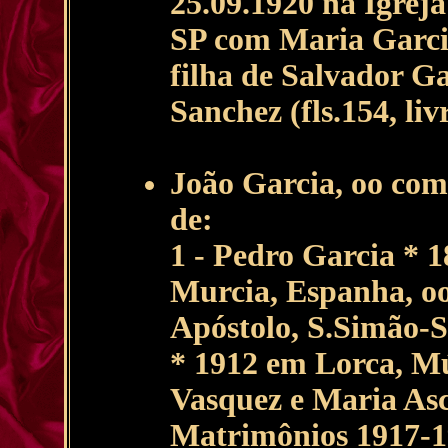
25.09.1920 na Igrej
SP com Maria Garci
filha de Salvador G
Sanchez (fls.154, li
João Garcia, oo com
de:
1 - Pedro Garcia * 
Murcia, Espanha, oo
Apóstolo, S.Simão-
* 1912 em Lorca, Mú
Vasquez e Maria Asce
Matrimônios 1917-1