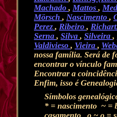
Machado
,
Mattos
,
Med
Mörsch
,
Nascimento
,
Perez
,
Ribeiro
,
Richar
Serna
,
Silva
,
Silveira
,
Valdivieso
,
Vieira
,
Web
nossa família. Será de
encontrar o vínculo fam
Encontrar a coincidênci
Enfim, isso é Genealogi
Símbolos genealógic
* = nascimento ~ = 
casamento o ~ o = 