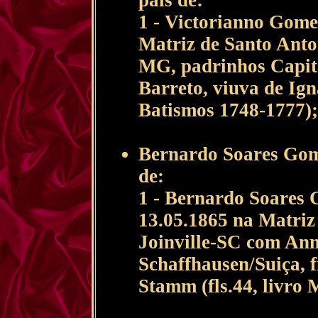
pais de:
1 - Victorianno Gome
Matriz de Santo Ant
MG, padrinhos Capit
Barreto, viuva de Igna
Batismos 1748-1777);
Bernardo Soares Gom
de:
1 - Bernardo Soares 
13.05.1865 na Matriz
Joinville-SC com An
Schaffhausen/Suiça, 
Stamm (fls.44, livro