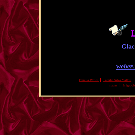
L
Glac
weber
|
Família Weber
Família Silva Mattos
|
mattos
Imigraçã