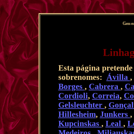
Genealogia Weber
Linhag
Esta página pretende
sobrenomes:
Ávilla
Borges
,
Cabrera
,
Ca
Cordioli
,
Correia
,
Co
Gelsleuchter
,
Gonçal
Hillesheim
,
Junkers
Kupcinskas
,
Leal
,
L
Medeiros
,
Miliauska