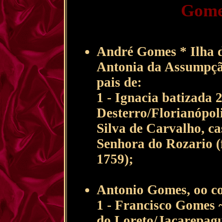
Gome
André Gomes * Ilha d
Antonia da Assumpção
pais de:
1 - Ignacia batizada 
Desterro/Florianópol
Silva de Carvalho, c
Senhora do Rozario (f
1759);
Antonio Gomes, oo co
1 - Francisco Gomes 
do Loreto/Jacarepagu