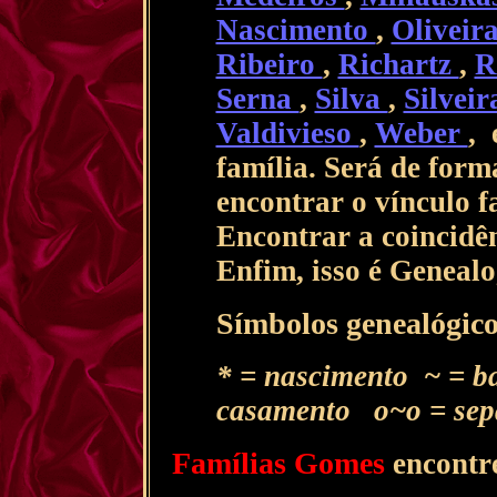
Nascimento
,
Oliveir
Ribeiro
,
Richartz
,
R
Serna
,
Silva
,
Silvei
Valdivieso
,
Weber
, 
família. Será de for
encontrar o vínculo f
Encontrar a coincidên
Enfim, isso é Genealo
Símbolos genealógico
* = nascimento ~ = 
casamento o~o = sep
Famílias Gomes
encontr